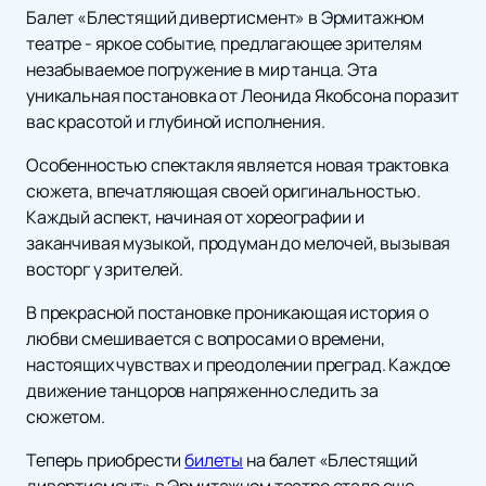
Балет «Блестящий дивертисмент» в Эрмитажном
театре - яркое событие, предлагающее зрителям
незабываемое погружение в мир танца. Эта
уникальная постановка от Леонида Якобсона поразит
вас красотой и глубиной исполнения.
Особенностью спектакля является новая трактовка
сюжета, впечатляющая своей оригинальностью.
Каждый аспект, начиная от хореографии и
заканчивая музыкой, продуман до мелочей, вызывая
восторг у зрителей.
В прекрасной постановке проникающая история о
любви смешивается с вопросами о времени,
настоящих чувствах и преодолении преград. Каждое
движение танцоров напряженно следить за
сюжетом.
Теперь приобрести
билеты
на балет «Блестящий