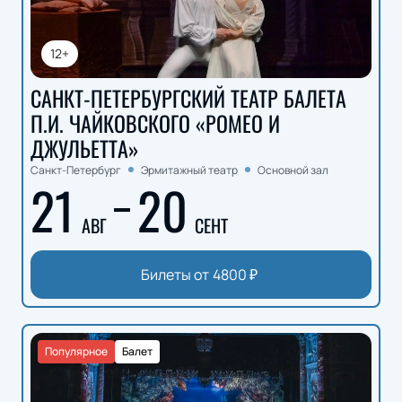
12+
САНКТ-ПЕТЕРБУРГСКИЙ ТЕАТР БАЛЕТА
П.И. ЧАЙКОВСКОГО «РОМЕО И
ДЖУЛЬЕТТА»
Санкт-Петербург
Эрмитажный театр
Основной зал
21
20
АВГ
СЕНТ
Билеты от
4800
₽
Популярное
Балет