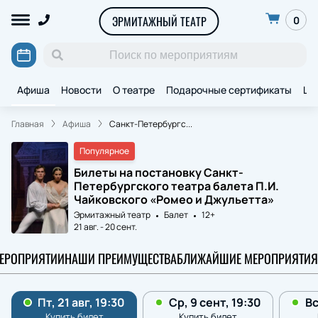
ЭРМИТАЖНЫЙ ТЕАТР
0
Афиша
Новости
О театре
Подарочные сертификаты
Ще
Главная
Афиша
Санкт-Петербургс...
Популярное
Билеты на постановку Санкт-
Петербургского театра балета П.И.
Чайковского «Ромео и Джульетта»
Эрмитажный театр
Балет
12+
21 авг.
-
20 сент.
МЕРОПРИЯТИИ
НАШИ ПРЕИМУЩЕСТВА
БЛИЖАЙШИЕ МЕРОПРИЯТИЯ