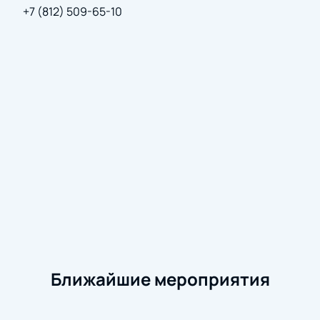
+7 (812) 509-65-10
Расписание спектакля указано в разделе
афиша.
Информацию о стоимости билетов и
продолжительности спектакля можно узнать на
нашем сайте или по телефону. Доступна
предварительная бронь с последующей оплатой.
Корпоративным клиентам
Для организаций открыт заказ групповых билетов и
аренда лож для коллективных посещений.
Корпоративным клиентам доступны консультации
по выбору мест, оформление документов и
специальные условия бронирования.
Обратите внимание, возможна смена актёрского
Ближайшие мероприятия
состава.
Режиссёр:
Елизавета Меньшикова, Павел Елкин.