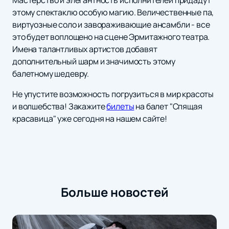
Мастерство и элегантность исполнителей придадут
этому спектаклю особую магию. Величественные па,
виртуозные соло и завораживающие ансамбли - все
это будет воплощено на сцене Эрмитажного театра.
Имена талантливых артистов добавят
дополнительный шарм и значимость этому
балетному шедевру.
Не упустите возможность погрузиться в мир красоты
и волшебства! Закажите
билеты
на балет "Спящая
красавица" уже сегодня на нашем сайте!
Больше новостей