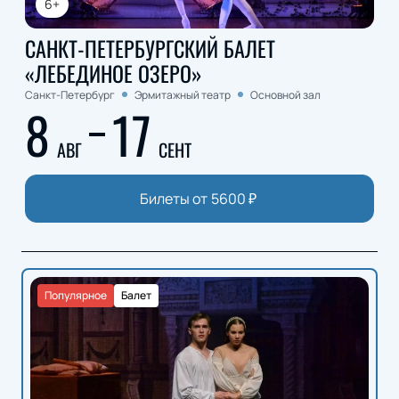
6+
САНКТ-ПЕТЕРБУРГСКИЙ БАЛЕТ
«ЛЕБЕДИНОЕ ОЗЕРО»
Санкт-Петербург
Эрмитажный театр
Основной зал
8
17
АВГ
СЕНТ
Билеты от
5600
₽
Популярное
Балет