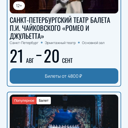
12+
САНКТ-ПЕТЕРБУРГСКИЙ ТЕАТР БАЛЕТА
П.И. ЧАЙКОВСКОГО «РОМЕО И
ДЖУЛЬЕТТА»
Санкт-Петербург
Эрмитажный театр
Основной зал
21
20
АВГ
СЕНТ
Билеты от
4800
₽
Популярное
Балет