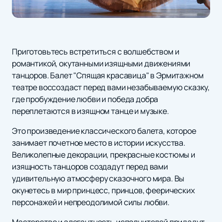
Приготовьтесь встретиться с волшебством и
романтикой, окутанными изящными движениями
танцоров. Балет "Спящая красавица" в Эрмитажном
театре воссоздаст перед вами незабываемую сказку,
где пробуждение любви и победа добра
переплетаются в изящном танце и музыке.
Это произведение классического балета, которое
занимает почетное место в истории искусства.
Великолепные декорации, прекрасные костюмы и
изящность танцоров создадут перед вами
удивительную атмосферу сказочного мира. Вы
окунетесь в мир принцесс, принцов, феерических
персонажей и непреодолимой силы любви.