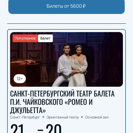
Билеты от
5600
₽
Популярное
Балет
12+
САНКТ-ПЕТЕРБУРГСКИЙ ТЕАТР БАЛЕТА
П.И. ЧАЙКОВСКОГО «РОМЕО И
ДЖУЛЬЕТТА»
Санкт-Петербург
Эрмитажный театр
Основной зал
21
20