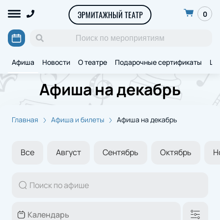
ЭРМИТАЖНЫЙ ТЕАТР
0
Афиша
Новости
О театре
Подарочные сертификаты
Ще
Афиша на декабрь
Главная
Афиша и билеты
Афиша на декабрь
Все
Август
Сентябрь
Октябрь
Н