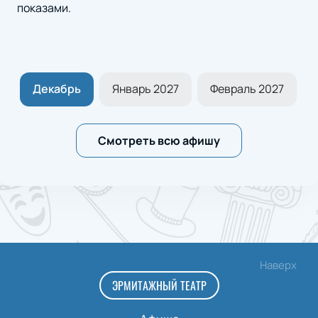
показами.
ь
Декабрь
Январь 2027
Февраль 2027
Смотреть всю афишу
Наверх
ЭРМИТАЖНЫЙ ТЕАТР