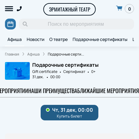
ЭРМИТАЖНЫЙ ТЕАТР
0
Афиша
Новости
О театре
Подарочные сертификаты
Ще
Главная
Афиша
Подарочные серти...
Подарочные сертификаты
Gift certificate
Сертификат
0+
31 дек.
00:00
МЕРОПРИЯТИИ
НАШИ ПРЕИМУЩЕСТВА
БЛИЖАЙШИЕ МЕРОПРИЯТИЯ