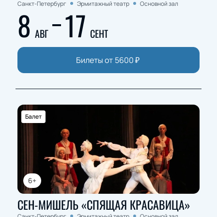
Санкт-Петербург
Эрмитажный театр
Основной зал
8
17
АВГ
СЕНТ
Билеты от
5600
₽
Балет
6+
СЕН-МИШЕЛЬ «СПЯЩАЯ КРАСАВИЦА»
Санкт-Петербург
Эрмитажный театр
Основной зал