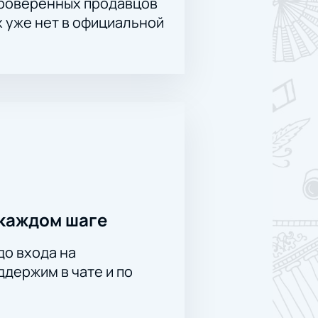
проверенных продавцов
х уже нет в официальной
каждом шаге
до входа на
держим в чате и по