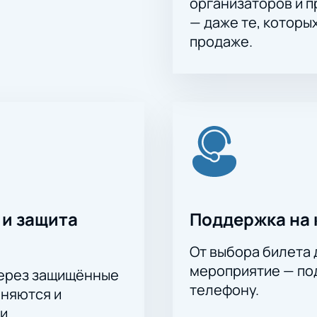
организаторов и 
— даже те, которы
продаже.
 и защита
Поддержка на 
От выбора билета 
мероприятие — под
через защищённые
телефону.
аняются и
и.