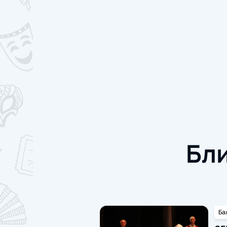
Бл
Ба