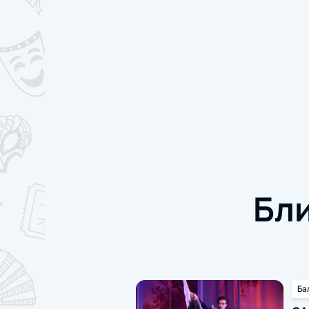
Бл
Ба