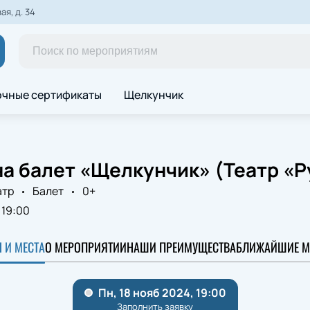
я, д. 34
чные сертификаты
Щелкунчик
а балет «Щелкунчик» (Театр «Р
атр
Балет
0+
19:00
 И МЕСТА
О МЕРОПРИЯТИИ
НАШИ ПРЕИМУЩЕСТВА
БЛИЖАЙШИЕ М