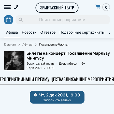
ЭРМИТАЖНЫЙ ТЕАТР
0
Афиша
Новости
О театре
Подарочные сертификаты
Ще
Главная
Афиша
Посвящение Чарль...
Билеты на концерт Посвящение Чарльзу
Мингусу
Эрмитажный театр
Джаз и блюз
6+
2 дек. 2021
19:00
МЕРОПРИЯТИИ
НАШИ ПРЕИМУЩЕСТВА
БЛИЖАЙШИЕ МЕРОПРИЯТИЯ