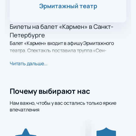
Эрмитажный театр
Билеты на балет «Кармен» в Санкт-
Петербурге
Балет «Кармен» входит в афишу Эрмитажного
театра. Спектакль поставила труппа «Сен-
Мишель». Премьера прошла в 2019 году за
Читать дальше...
рубежом, затем спектакль показали в Мюнхене. В
Санкт-Петербурге новую версию представили в
2021 году.
Купить билеты на балет «Кармен» можно на
Почему выбирают нас
ближайшие показы. Выберите места на
интерактивной схеме зала нашего сайта.
Нам важно, чтобы у вас остались только яркие
впечатления
Сюжет
В основе спектакля — история любви между
офицером Хозе, тореадором и Кармен. Конфликт