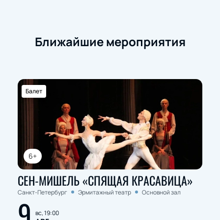
связи или по телефону. Менеджер расскажет о
вариантах размещения группы, стоимости и
способах оплаты.
Ближайшие мероприятия
Обратите внимание, возможна смена актёрского
состава.
Режиссёр:
Михаил Венщиков
Балет
6+
СЕН-МИШЕЛЬ «СПЯЩАЯ КРАСАВИЦА»
Санкт-Петербург
Эрмитажный театр
Основной зал
9
вс, 19:00