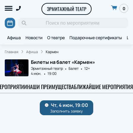
ЭРМИТАЖНЫЙ ТЕАТР
0
Афиша
Новости
О театре
Подарочные сертификаты
Ще
Главная
Афиша
Кармен
Билеты на балет «Кармен»
Эрмитажный театр
Балет
12+
4 июн.
19:00
МЕРОПРИЯТИИ
НАШИ ПРЕИМУЩЕСТВА
БЛИЖАЙШИЕ МЕРОПРИЯТИЯ