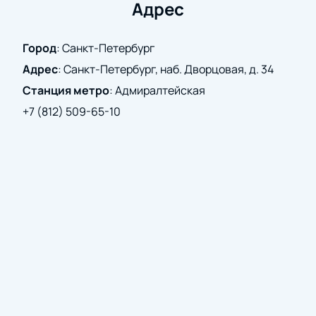
билет обязательно станет вашим. Со своей
Адрес
стороны мы гарантируем их стопроцентную
подлинность и поможем в случае необходимости
Город
:
Санкт-Петербург
легко обменять или вернуть покупку.
Адрес
:
Санкт-Петербург, наб. Дворцовая, д. 34
Станция метро
:
Адмиралтейская
+7 (812) 509-65-10