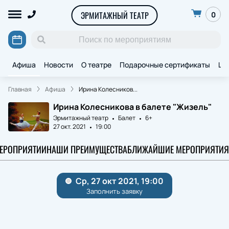
ЭРМИТАЖНЫЙ ТЕАТР
0
Афиша
Новости
О театре
Подарочные сертификаты
Ще
Главная
Афиша
Ирина Колесников...
Ирина Колесникова в балете "Жизель"
Эрмитажный театр
Балет
6+
27 окт. 2021
19:00
МЕРОПРИЯТИИ
НАШИ ПРЕИМУЩЕСТВА
БЛИЖАЙШИЕ МЕРОПРИЯТИЯ