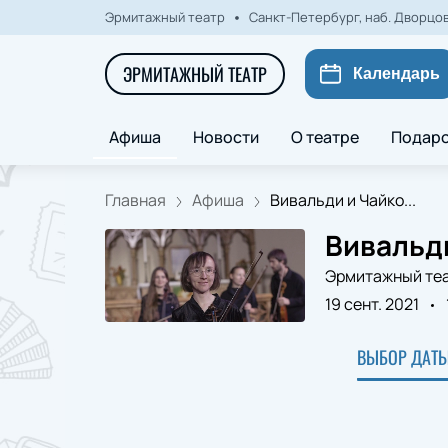
Эрмитажный театр
Санкт-Петербург, наб. Дворцова
ЭРМИТАЖНЫЙ ТЕАТР
Календарь
Афиша
Новости
О театре
Подаро
Главная
Афиша
Вивальди и Чайко...
Вивальди
Эрмитажный те
19 сент. 2021
ВЫБОР ДАТЫ