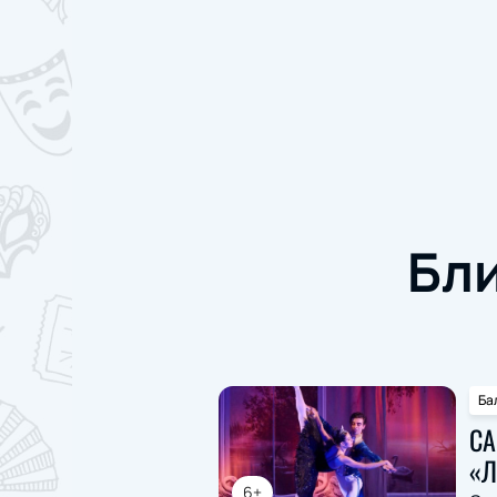
Бл
Ба
СА
«Л
6+