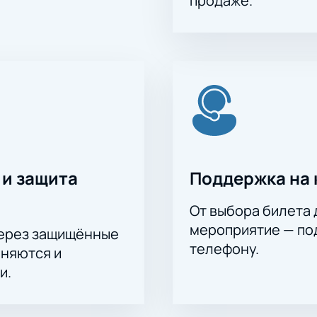
продаже.
 и защита
Поддержка на 
От выбора билета 
мероприятие — под
через защищённые
телефону.
аняются и
и.