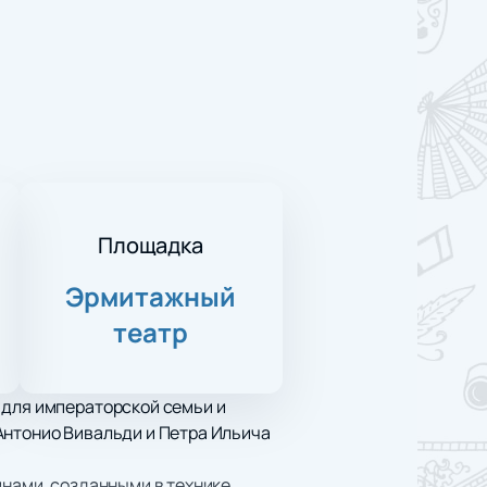
Площадка
Эрмитажный
театр
 для императорской семьи и
Антонио Вивальди и Петра Ильича
инами, созданными в технике