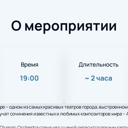
О мероприятии
Время
Длительность
19:00
~
2 часа
е – одном из самых красивых театров города, выстроенном
учат сочинения известных и любимых композиторов мира – 
Olympic Orchestra стена над сценой окрасится яркими карт