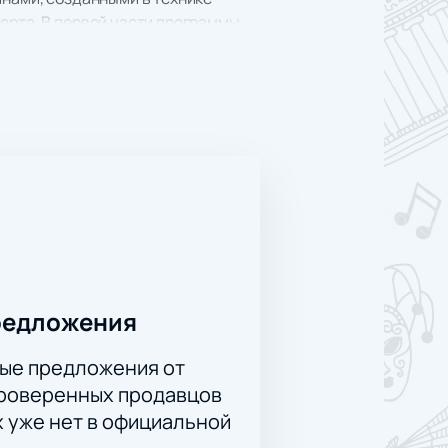
ерта. В первой части программы
емя года сейчас на дворе.
орых посвящён одному из сезонов.
для разных времён года: пение
одня является одним из самых
. Это одно из самых светлых,
ор сумел соединить в своем
 Чайковский на сцене
я дальнейшего оформления заказа.
редложения
ые предложения от
проверенных продавцов
х уже нет в официальной