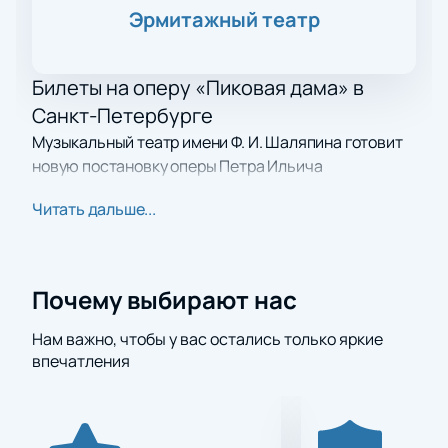
Эрмитажный театр
Билеты на оперу «Пиковая дама» в
Санкт-Петербурге
Музыкальный театр имени Ф. И. Шаляпина готовит
новую постановку оперы Петра Ильича
Чайковского. Спектакль войдет в афишу театра и
Читать дальше...
покажет классическое произведение по мотивам
повести Пушкина. На нашем сайте вы можете
купить билеты на оперу «Пиковая дама» и увидеть
современное прочтение в историческом зале.
Почему выбирают нас
Сюжет
Нам важно, чтобы у вас остались только яркие
впечатления
Действие происходит в Петербурге. Либретто
написал Модест Чайковский, брат композитора. В
основе сюжета — противостояние страсти и
разума. Герман попадает под влияние своих