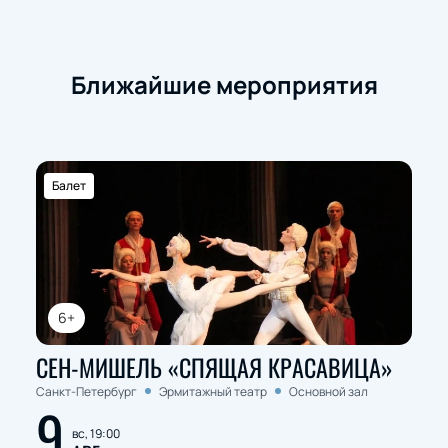
Обратите внимание, возможна смена актёрского
состава.
Режиссёр:
Илья Архипов
Ближайшие мероприятия
Балет
6+
СЕН-МИШЕЛЬ «СПЯЩАЯ КРАСАВИЦА»
Санкт-Петербург
Эрмитажный театр
Основной зал
9
вс, 19:00