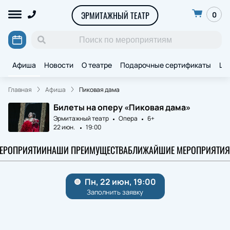
ЭРМИТАЖНЫЙ ТЕАТР
0
Афиша
Новости
О театре
Подарочные сертификаты
Ще
Главная
Афиша
Пиковая дама
Билеты на оперу «Пиковая дама»
Эрмитажный театр
Опера
6+
22 июн.
19:00
МЕРОПРИЯТИИ
НАШИ ПРЕИМУЩЕСТВА
БЛИЖАЙШИЕ МЕРОПРИЯТИЯ