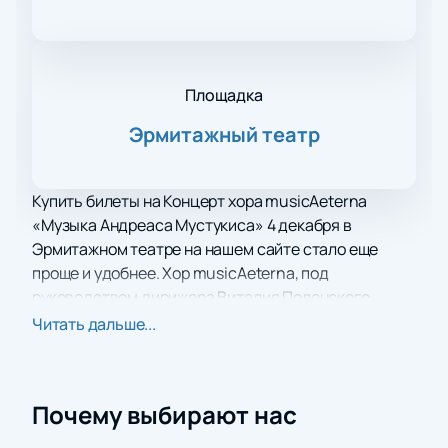
Площадка
Эрмитажный театр
Купить билеты на Концерт хора musicAeterna
«Музыка Андреаса Мустукиса» 4 декабря в
Эрмитажном театре на нашем сайте стало еще
проще и удобнее. Хор musicAeterna, под
руководством дирижера Виталия Полонского,
представит новую музыку композитора Андреаса
Читать дальше...
Мустукиса в Атриуме Главного штаба Эрмитажа.
Главной работой в программе станет сочинение
под названием IM ÄTHER (στον αιθέρα), в котором
Почему выбирают нас
Мустукис исследует относительность времени и
смерти.