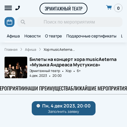
ЭРМИТАЖНЫЙ ТЕАТР
0
Афиша
Новости
О театре
Подарочные сертификаты
Ще
Главная
Афиша
Хор musicAeterna...
Билеты на концерт хора musicAeterna
«Музыка Андреаса Мустукиса»
Эрмитажный театр
Хор
6+
4 дек. 2023
20:00
МЕРОПРИЯТИИ
НАШИ ПРЕИМУЩЕСТВА
БЛИЖАЙШИЕ МЕРОПРИЯТИЯ