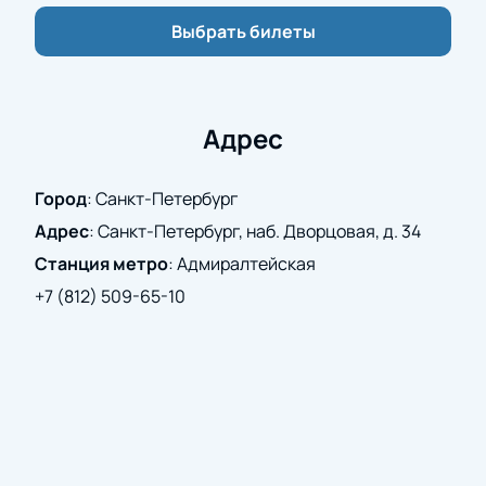
Мустукиса» 4 декабря в Эрмитажном театре - это
ваш шанс перенестись в мир бесконечного
Выбрать билеты
времени и эмоций. Бронируйте билеты онлайн
быстро и просто на нашем сайте и заранее
обеспечьте себе место на этом великолепном
мероприятии.
Адрес
Город
:
Санкт-Петербург
Адрес
:
Санкт-Петербург, наб. Дворцовая, д. 34
Станция метро
:
Адмиралтейская
+7 (812) 509-65-10