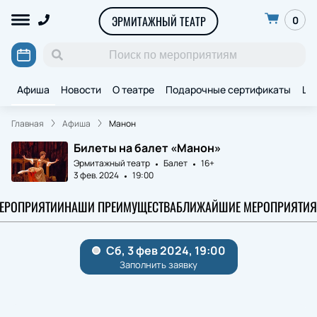
ЭРМИТАЖНЫЙ ТЕАТР
0
Афиша
Новости
О театре
Подарочные сертификаты
Ще
Главная
Афиша
Манон
Билеты на балет «Манон»
Эрмитажный театр
Балет
16+
3 фев. 2024
19:00
МЕРОПРИЯТИИ
НАШИ ПРЕИМУЩЕСТВА
БЛИЖАЙШИЕ МЕРОПРИЯТИЯ