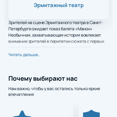
Эрмитажный театр
Зрителей на сцене Эрмитажного театра в Санкт-
Петербурге ожидает показ балета «Манон»
Необычная, захватывающая история вовлекает
внимание зрителей в перипетии сюжета с первых
минут спектакля. Поверьте, вы не сможете
оторвать глаз от сцены ни на одну минуту!
Читать дальше...
Развитие событий и сюжетные хитросплетения
заставят вас пристально следить за судьбой
героев и их действиями и переживаниями.
Почему выбирают нас
Уверены, что вы не единожды за время просмотра
спросите себя «А что будет дальше?» или «А как
Нам важно, чтобы у вас остались только яркие
поступил бы я?». В этой постановке тонко
впечатления
переплетены сопереживание, сочувствие, а также
победа вечных ценностей над ценностями
временными и кажущимися.
Если вы хотите полностью отвлечься от