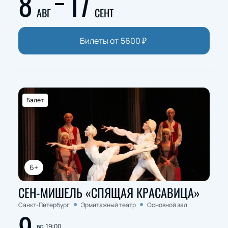
8
17
АВГ
СЕНТ
Билеты от
5600
₽
Балет
6+
СЕН-МИШЕЛЬ «СПЯЩАЯ КРАСАВИЦА»
Санкт-Петербург
Эрмитажный театр
Основной зал
9
вс, 19:00