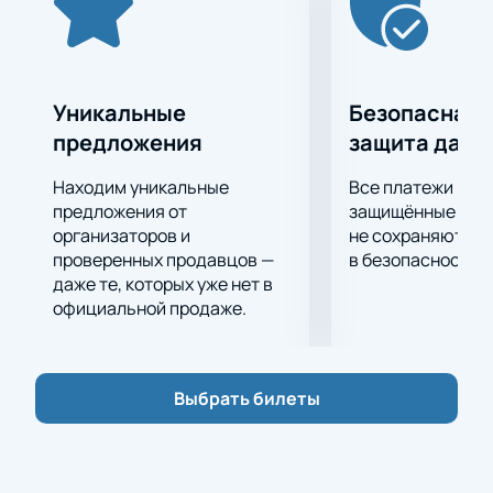
повседневности и сбросить с себя груз забот, то
спектакль поможет вам в этом. Вас ждет полное
погружение в сюжет, огромное удовольствие от
актерской игры, декораций, костюмов и
Уникальные
Безопасная 
музыкального сопровождения.
предложения
защита данн
Приятного просмотра!
Билеты по доступной цене на спектакль вы можете
Находим уникальные
Все платежи про
купить у нас на сайте. Выберите места, а также
предложения от
защищённые шлю
способ оплаты и получения билетов и оформите
организаторов и
не сохраняются 
проверенных продавцов —
в безопасности.
заказ. Всего 2-3 минуты, и вы уже смело можете
даже те, которых уже нет в
продумывать наряд, в котором отправитесь в
официальной продаже.
театр.
Выбрать билеты